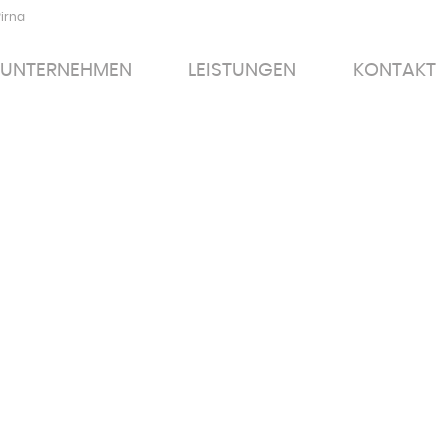
Pirna
UNTERNEHMEN
LEISTUNGEN
KONTAKT
UNTERNEHMEN
LEISTUNGEN
KONTAKT
AUSBILDUNG ZUM ANLAGENMECHANIKER