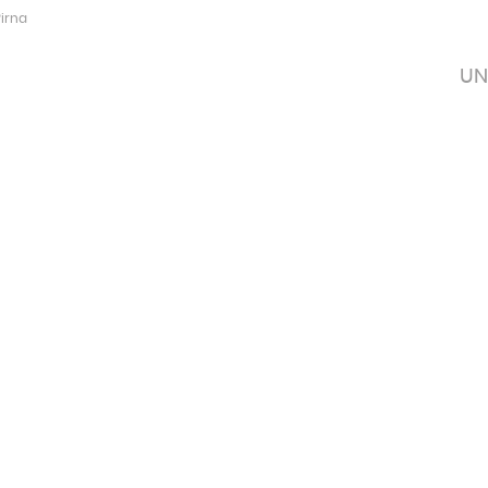
Pirna
UN
UNTERNEHMEN
LEISTUNGEN
KONTAKT