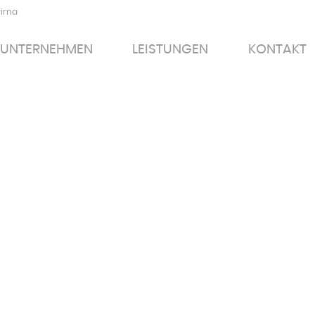
Pirna
UNTERNEHMEN
LEISTUNGEN
KONTAKT
UNTERNEHMEN
LEISTUNGEN
KONTAKT
AUSBILDUNG ZUM ANLAGENMECHANIKER